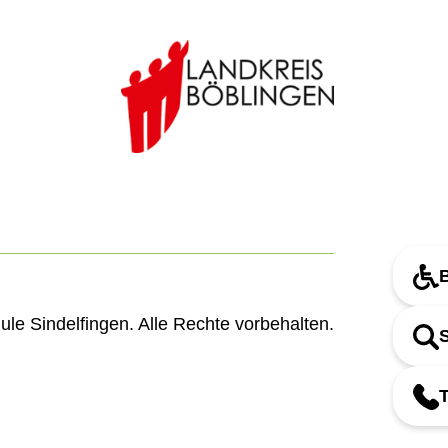
B
le Sindelfingen. Alle Rechte vorbehalten.
T