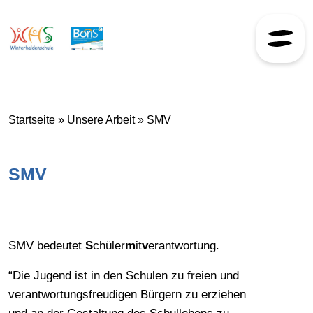
Skip to content
Startseite
»
Unsere Arbeit
»
SMV
SMV
SMV bedeutet
S
chüler
m
it
v
erantwortung.
“Die Jugend ist in den Schulen zu freien und
verantwortungsfreudigen Bürgern zu erziehen